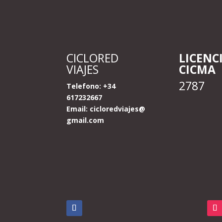
CICLORED
LICENC
VIAJES
CICMA
2787
Telefono: +34
617232667
Email:
cicloredviajes@
gmail.com