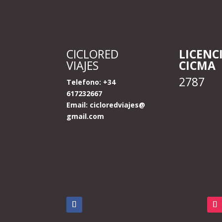
CICLORED
LICENC
VIAJES
CICMA
2787
Telefono: +34
617232667
Email:
cicloredviajes@
gmail.com