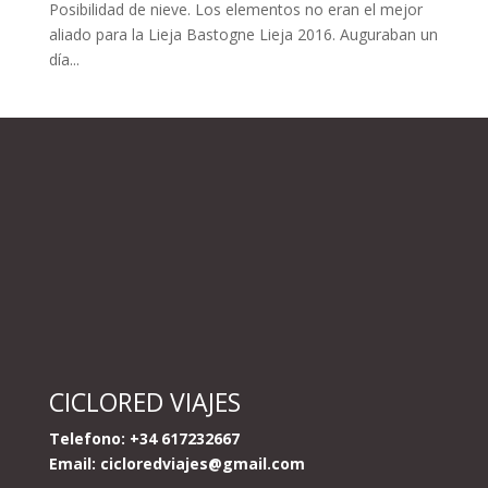
Posibilidad de nieve. Los elementos no eran el mejor
aliado para la Lieja Bastogne Lieja 2016. Auguraban un
día...
CICLORED VIAJES
Telefono: +34 617232667
Email:
cicloredviajes@gmail.com