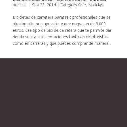
por
Luis
|
Sep 23, 2014
|
Category One
,
Noticias
Bicicletas de carretera baratas t profesionales que se
ajustan a tu presupuesto y que no pasan de 3.000
euros. Ese tipo de bici de carretera que te permite dar
rienda suelta a tus emociones tanto en cicloturistas
como en carreras y que puedes comprar de manera...