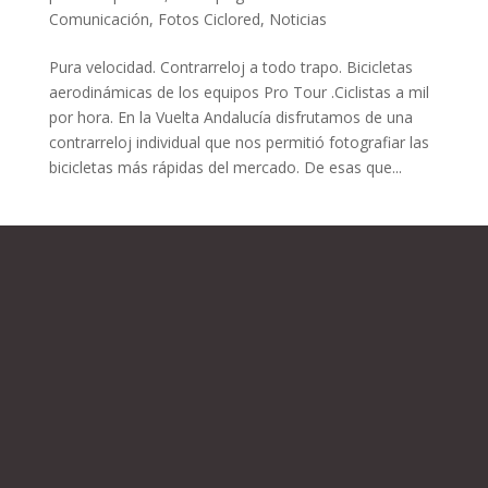
Comunicación
,
Fotos Ciclored
,
Noticias
Pura velocidad. Contrarreloj a todo trapo. Bicicletas
aerodinámicas de los equipos Pro Tour .Ciclistas a mil
por hora. En la Vuelta Andalucía disfrutamos de una
contrarreloj individual que nos permitió fotografiar las
bicicletas más rápidas del mercado. De esas que...