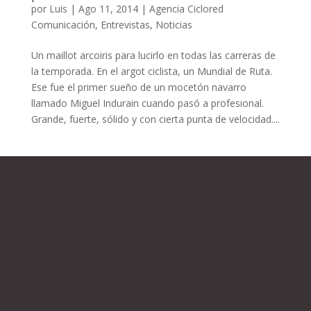
por
Luis
|
Ago 11, 2014
|
Agencia Ciclored
Comunicación
,
Entrevistas
,
Noticias
Un maillot arcoiris para lucirlo en todas las carreras de
la temporada. En el argot ciclista, un Mundial de Ruta.
Ese fue el primer sueño de un mocetón navarro
llamado Miguel Indurain cuando pasó a profesional.
Grande, fuerte, sólido y con cierta punta de velocidad....