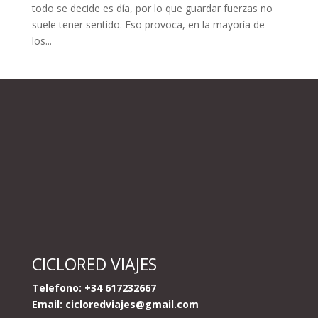
todo se decide es día, por lo que guardar fuerzas no
suele tener sentido. Eso provoca, en la mayoría de
los...
CICLORED VIAJES
Telefono: +34 617232667
Email:
cicloredviajes@gmail.com