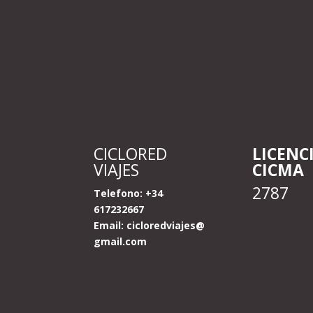
CICLORED
LICENC
VIAJES
CICMA
2787
Telefono: +34
617232667
Email:
cicloredviajes@
gmail.com