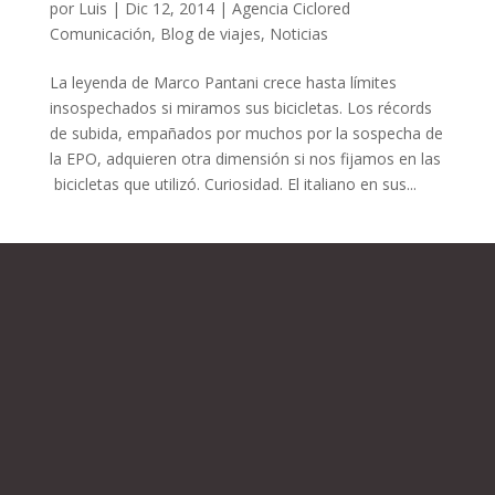
por
Luis
|
Dic 12, 2014
|
Agencia Ciclored
Comunicación
,
Blog de viajes
,
Noticias
La leyenda de Marco Pantani crece hasta límites
insospechados si miramos sus bicicletas. Los récords
de subida, empañados por muchos por la sospecha de
la EPO, adquieren otra dimensión si nos fijamos en las
bicicletas que utilizó. Curiosidad. El italiano en sus...