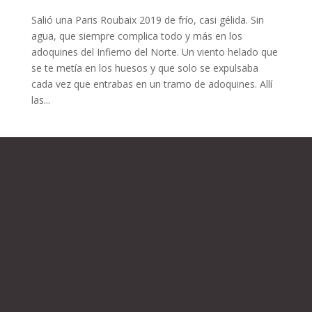
Salió una Paris Roubaix 2019 de frío, casi gélida. Sin
agua, que siempre complica todo y más en los
adoquines del Infierno del Norte. Un viento helado que
se te metía en los huesos y que solo se expulsaba
cada vez que entrabas en un tramo de adoquines. Allí
las...