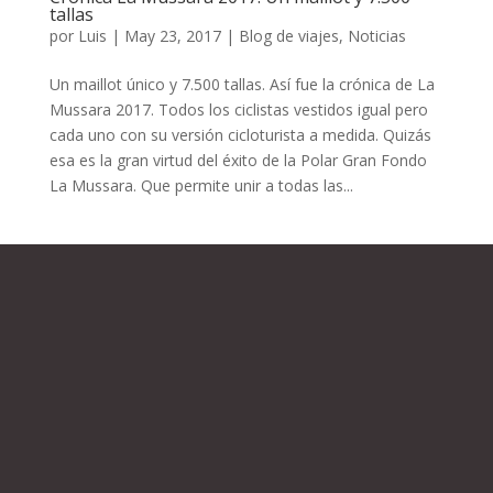
tallas
por
Luis
|
May 23, 2017
|
Blog de viajes
,
Noticias
Un maillot único y 7.500 tallas. Así fue la crónica de La
Mussara 2017. Todos los ciclistas vestidos igual pero
cada uno con su versión cicloturista a medida. Quizás
esa es la gran virtud del éxito de la Polar Gran Fondo
La Mussara. Que permite unir a todas las...