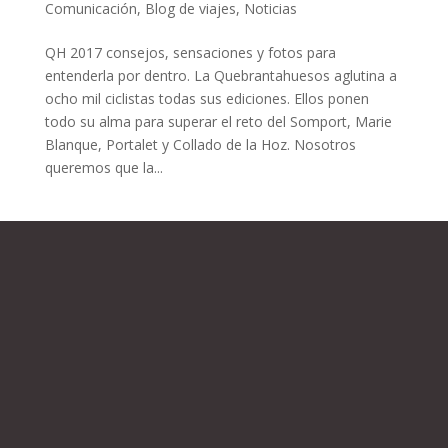
Comunicación
,
Blog de viajes
,
Noticias
QH 2017 consejos, sensaciones y fotos para
entenderla por dentro. La Quebrantahuesos aglutina a
ocho mil ciclistas todas sus ediciones. Ellos ponen
todo su alma para superar el reto del Somport, Marie
Blanque, Portalet y Collado de la Hoz. Nosotros
queremos que la...