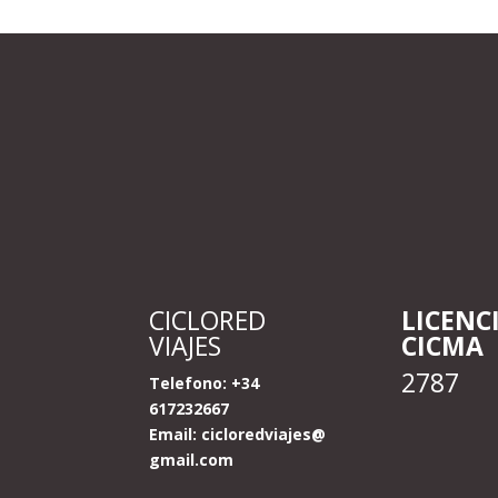
CICLORED
LICENC
VIAJES
CICMA
2787
Telefono: +34
617232667
Email:
cicloredviajes@
gmail.com