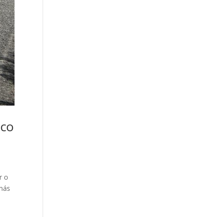
ico
r o
 más