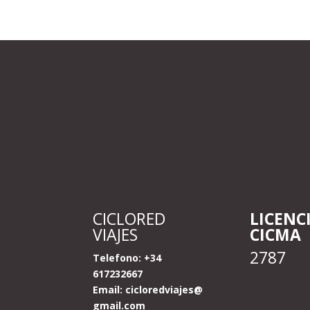
CICLORED
LICENC
VIAJES
CICMA
2787
Telefono: +34
617232667
Email:
cicloredviajes@
gmail.com