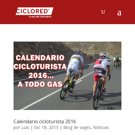
Calendario cicloturista 2016
por
Luis
|
Dic 18, 2015
|
Blog de viajes
,
Noticias