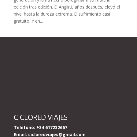
edición tras edición. El Anglirú, años después, elevó el
nivel hasta la dureza extrema. El sufrimiento casi
gratuito. Y en...
CICLORED VIAJES
Telefono: +34 617232667
Email:
cicloredviajes@gmail.com