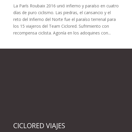
La París Roubaix 2016 unió infierno y paraíso en cuatro
días de puro ciclismo. Las piedras, el cansancio y el
reto del Infierno del Norte fue el paraíso terrenal para
los 15 viajeros del Team Ciclored. Sufrimiento con
recompensa ciclista. Agonía en los adoquines con...
CICLORED VIAJES