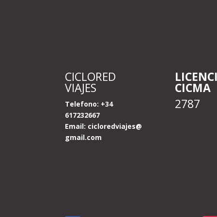
CICLORED
LICENC
VIAJES
CICMA
2787
Telefono: +34
617232667
Email:
cicloredviajes@
gmail.com