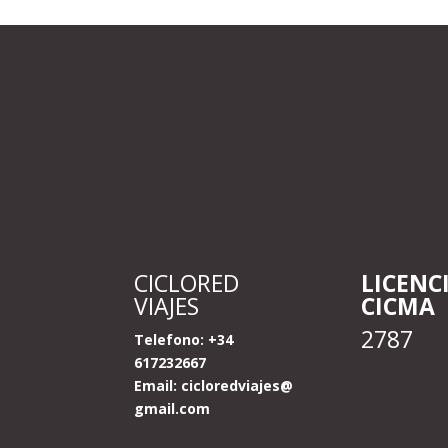
CICLORED
LICENC
VIAJES
CICMA
2787
Telefono: +34
617232667
Email:
cicloredviajes@
gmail.com