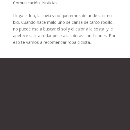
Comunicación
,
Noticias
Llega el frío, la lluvia y no queremos dejar de salir en
bici. Cuando hace malo uno se cansa de tanto rodillo,
no puede irse a buscar el sol y el calor a la costa y le
apetece salir a rodar pese a las duras condiciones. Por
eso te vamos a recomendar ropa ciclista...