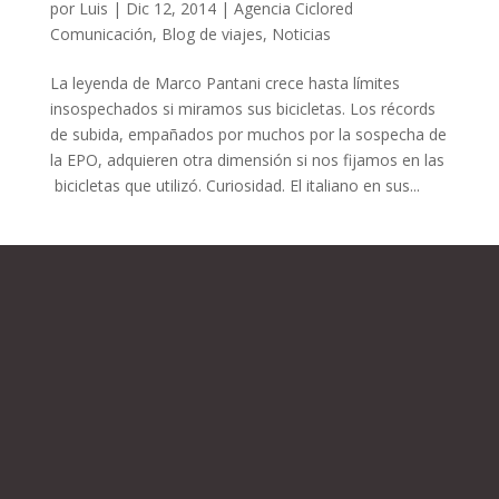
por
Luis
|
Dic 12, 2014
|
Agencia Ciclored
Comunicación
,
Blog de viajes
,
Noticias
La leyenda de Marco Pantani crece hasta límites
insospechados si miramos sus bicicletas. Los récords
de subida, empañados por muchos por la sospecha de
la EPO, adquieren otra dimensión si nos fijamos en las
bicicletas que utilizó. Curiosidad. El italiano en sus...