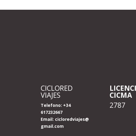
CICLORED
LICENC
VIAJES
CICMA
2787
Telefono: +34
617232667
Email:
cicloredviajes@
gmail.com