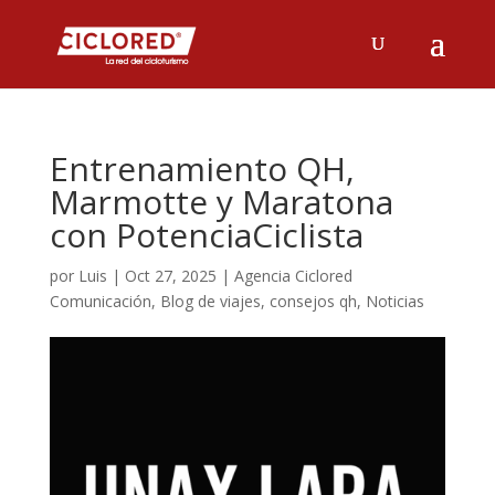
Entrenamiento QH,
Marmotte y Maratona
con PotenciaCiclista
por
Luis
|
Oct 27, 2025
|
Agencia Ciclored
Comunicación
,
Blog de viajes
,
consejos qh
,
Noticias