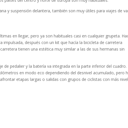
 los países del centro y norte de Europa son muy habituales.
bana y suspensión delantera, también son muy útiles para viajes de va
últimas en llegar, pero ya son habituales casi en cualquier grupeta. Ha
 impulsada, después con un kit que hacía la bicicleta de carretera
carretera tienen una estética muy similar a las de sus hermanas sin
e de pedalier y la batería va integrada en la parte inferior del cuadro.
kilómetros en modo eco dependiendo del desnivel acumulado, pero 
afrontar etapas largas o salidas con grupos de ciclistas con más nive