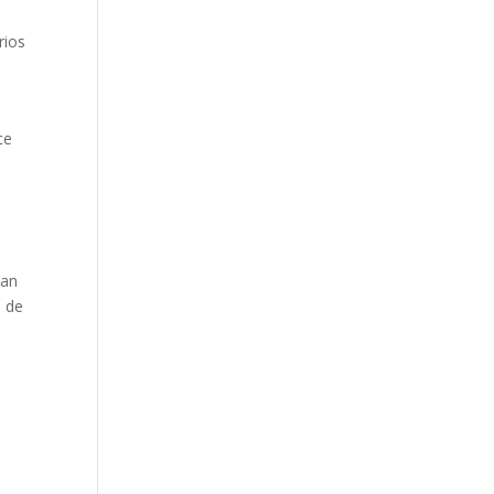
rios
ce
han
l de