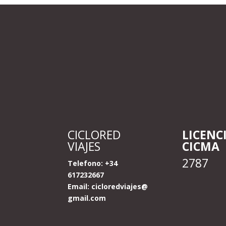
CICLORED
LICENC
VIAJES
CICMA
2787
Telefono: +34
617232667
Email:
cicloredviajes@
gmail.com