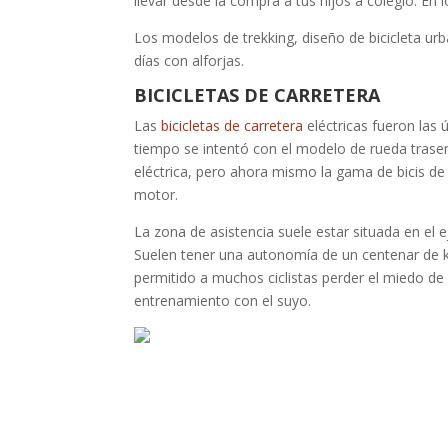
llevar desde la compra a tus hijos a colegio. En
Los modelos de trekking, diseño de bicicleta ur
días con alforjas.
BICICLETAS DE CARRETERA
Las
bicicletas de carretera
eléctricas fueron las 
tiempo se intentó con el modelo de rueda trasera
eléctrica, pero ahora mismo la gama de bicis de 
motor.
La zona de asistencia suele estar situada en el ej
Suelen tener una autonomía de un centenar de 
permitido a muchos ciclistas perder el miedo de 
entrenamiento con el suyo.