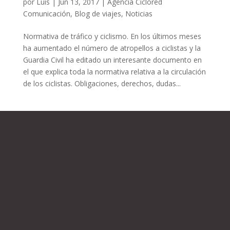
por
Luis
|
Jun 13, 2017
|
Agencia Ciclored
Comunicación
,
Blog de viajes
,
Noticias
Normativa de tráfico y ciclismo. En los últimos meses
ha aumentado el número de atropellos a ciclistas y la
Guardia Civil ha editado un interesante documento en
el que explica toda la normativa relativa a la circulación
de los ciclistas. Obligaciones, derechos, dudas...